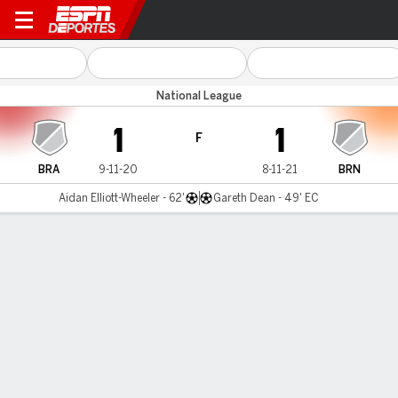
Brackley v Braintree
National League
1
1
F
BRA
9-11-20
8-11-21
BRN
Aidan Elliott-Wheeler - 62'
Gareth Dean - 49' EC
Resumen
LÍNEA DE TIEMPO DE JUEGO
BRA