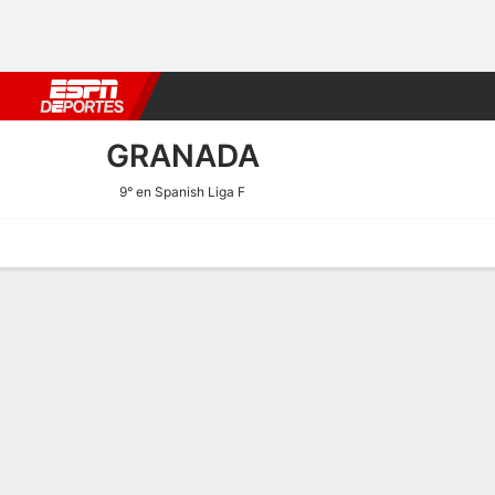
Fútbol
MLB
F. Americano
Básquetbol
WNBA
F1
Boxe
GRANADA
9° en Spanish Liga F
Portada
Calendario
Resultados
Plantel
Estadísticas
Transf
Estadísticas de Tarjetas d
Goles