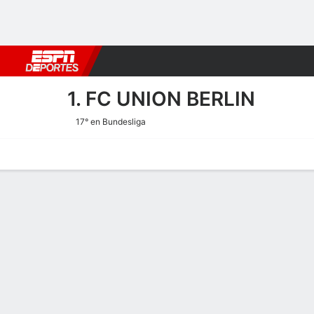
Fútbol
MLB
F. Americano
Básquetbol
WNBA
F1
Boxe
1. FC UNION BERLIN
17° en Bundesliga
Portada
Calendario
Resultados
Plantel
Estadísticas
Transf
Estadísticas de Rendimient
Goles