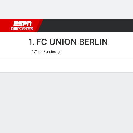
Fútbol
MLB
F. Americano
Básquetbol
WNBA
F1
Boxe
1. FC UNION BERLIN
17° en Bundesliga
Portada
Calendario
Resultados
Plantel
Estadísticas
Transf
Estadísticas de Goles de 1.
Goles