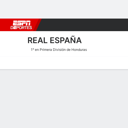
Fútbol
MLB
F. Americano
Básquetbol
WNBA
F1
Boxe
REAL ESPAÑA
1° en Primera División de Honduras
Portada
Calendario
Resultados
Plantel
Estadísticas
Transf
Estadísticas de Goles de R
Goles