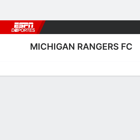
Fútbol
MLB
F. Americano
Básquetbol
WNBA
F1
Boxe
MICHIGAN RANGERS FC
Portada
Calendario
Resultados
Plantel
Estadísticas
Transf
Plantel de Michigan Rang