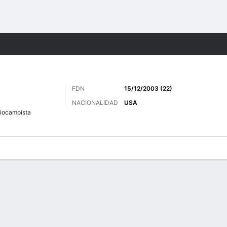
o
Más Deportes
FDN
15/12/2003 (22)
NACIONALIDAD
USA
iocampista