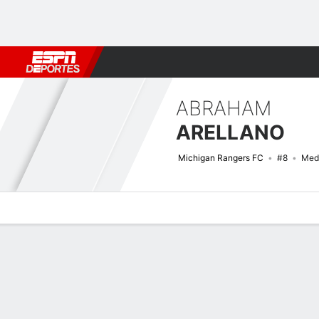
Fútbol
MLB
F. Americano
Básquetbol
WNBA
F1
Boxe
ABRAHAM
ARELLANO
Michigan Rangers FC
#8
Med
Perfil de Jugador
Bio
Noticias
Partidos
Estadísticas