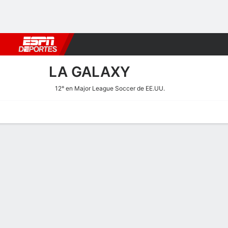
Fútbol
MLB
F. Americano
Básquetbol
WNBA
F1
Boxe
LA GALAXY
12° en Major League Soccer de EE.UU.
Portada
Calendario
Resultados
Plantel
Estadísticas
Transf
Plantel de LA Galaxy