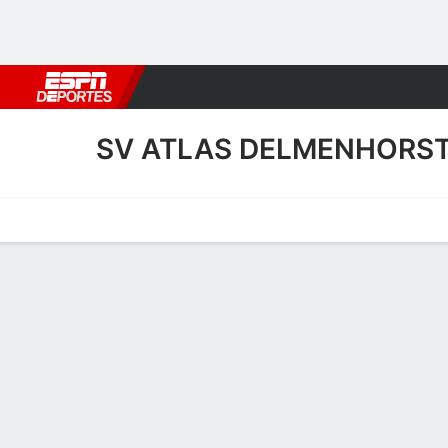
Fútbol
MLB
F. Americano
Básquetbol
WNBA
F1
Boxe
SV ATLAS DELMENHORS
Portada
Calendario
Resultados
Plantel
Estadísticas
Transf
Plantel de SV Atlas Delme