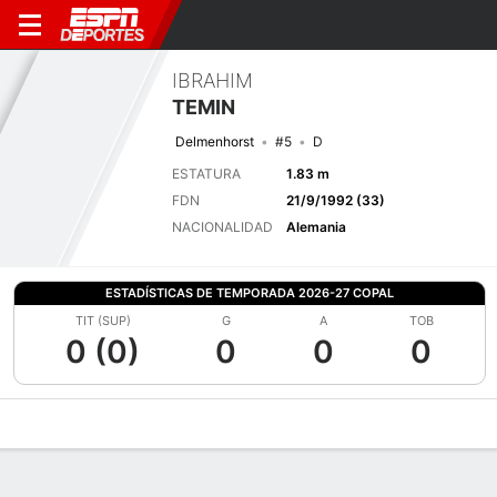
IBRAHIM
TEMIN
Delmenhorst
#5
D
ESTATURA
1.83 m
FDN
21/9/1992 (33)
NACIONALIDAD
Alemania
ESTADÍSTICAS DE TEMPORADA 2026-27 COPAL
TIT (SUP)
G
A
TOB
0 (0)
0
0
0
Perfil de Jugador
Bio
Noticias
Partidos
Estadísticas