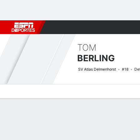
Fútbol
MLB
F. Americano
Básquetbol
WNBA
F1
Boxe
TOM
BERLING
SV Atlas Delmenhorst
#18
De
Perfil de Jugador
Bio
Noticias
Partidos
Estadísticas