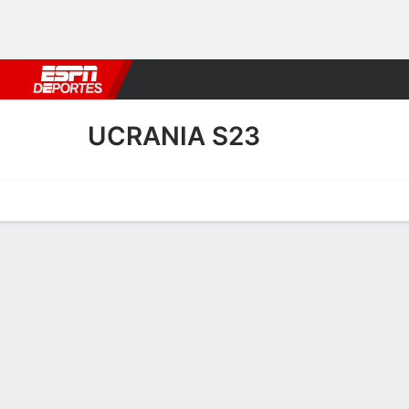
Fútbol
MLB
F. Americano
Básquetbol
WNBA
F1
Boxe
UCRANIA S23
Portada
Calendario
Resultados
Plantel
Estadísticas
Plantel de Ucrania S23