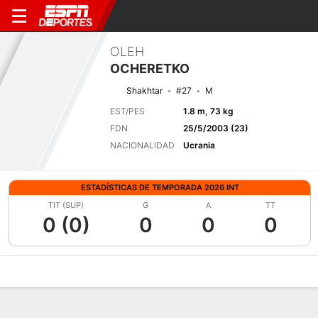
OLEH
OCHERETKO
Shakhtar
#27
M
EST/PES
1.8 m, 73 kg
FDN
25/5/2003 (23)
NACIONALIDAD
Ucrania
ESTADÍSTICAS DE TEMPORADA 2026 INT
TIT (SUP)
G
A
TT
0 (0)
0
0
0
Perfil de Jugador
Bio
Noticias
Partidos
Estadísticas