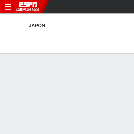
JAPÓN
Portada
Calendario
Resultados
Plantel
Estadísticas
Plantel de Japón
Arqueros
NOMBRE
POS
EDAD
EST
P
NAC
AP
SUB
Ayaka Yamashita
A
30
1.7 m
67 kg
Japón
4
0
1
Chika Hirao
A
29
1.73 m
63 kg
Japón
2
0
12