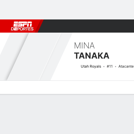
Fútbol
MLB
F. Americano
Básquetbol
WNBA
F1
Boxe
MINA
TANAKA
Utah Royals
#11
Atacante
Perfil de Jugador
Bio
Noticias
Partidos
Estadísticas