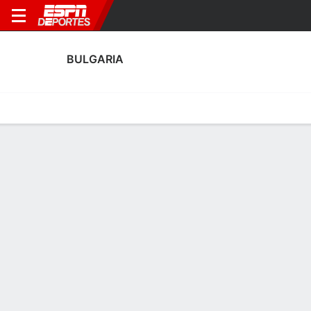
BULGARIA
Portada
Calendario
Resultados
Plantel
Estadísticas
Plantel de Bulgaria
Arqueros
NOMBRE
POS
EDAD
EST
P
NAC
P
Dimitar Sheytanov
A
27
1.88 m
--
Bulgaria
--
Daniel Naumov
A
28
1.85 m
78 kg
Bulgaria
--