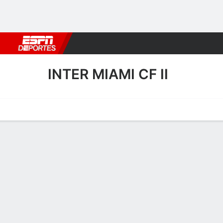
Fútbol
MLB
F. Americano
Básquetbol
WNBA
F1
Boxe
INTER MIAMI CF II
Portada
Calendario
Resultados
Plantel
Estadísticas
Transf
Resultados de Inter Miami C