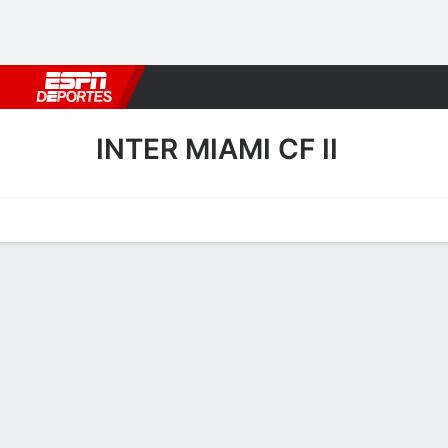
Fútbol
MLB
F. Americano
Básquetbol
WNBA
F1
Boxe
INTER MIAMI CF II
Portada
Calendario
Resultados
Plantel
Estadísticas
Transf
Transferencias de Inter Mia