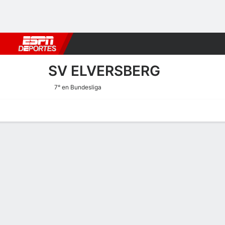
Fútbol
MLB
F. Americano
Básquetbol
WNBA
F1
Boxe
SV ELVERSBERG
7° en Bundesliga
Portada
Calendario
Resultados
Plantel
Estadísticas
Transf
Transferencias de SV Elve