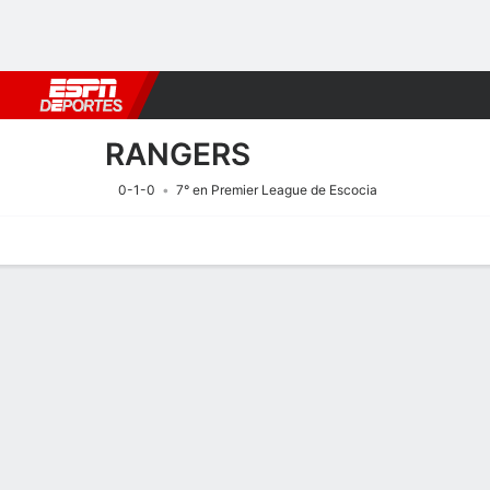
Fútbol
MLB
F. Americano
Básquetbol
WNBA
F1
Boxe
RANGERS
0-1-0
7° en Premier League de Escocia
Portada
Calendario
Resultados
Plantel
Estadísticas
Transf
Calendario
RANGERS
SOCCER
13/8
2:30 PM