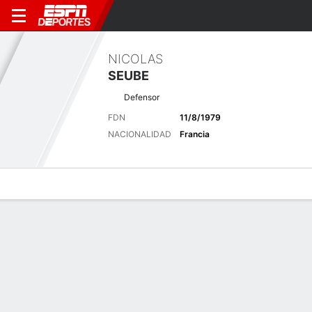
NICOLAS
SEUBE
Defensor
FDN
11/8/1979
NACIONALIDAD
Francia
Perfil de Jugador
Bio
Noticias
Partidos
Estadísticas
Últimas noticias
Ver Todo