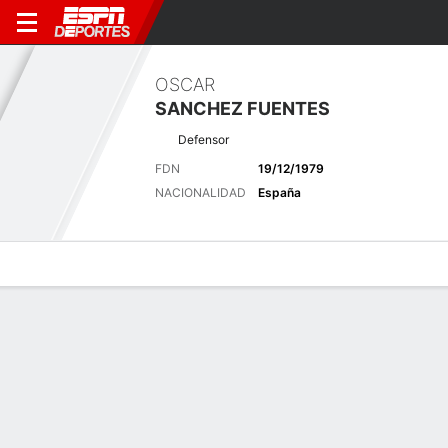
OSCAR
SANCHEZ FUENTES
Defensor
FDN
19/12/1979
NACIONALIDAD
España
Perfil de Jugador
Bio
Noticias
Partidos
Estadísticas
Últimas noticias
Ver Todo