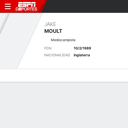
JAKE
MOULT
Mediocampista
FDN
10/2/1989
NACIONALIDAD
Inglaterra
Perfil de Jugador
Bio
Noticias
Partidos
Estadísticas
Últimas noticias
Ver Todo