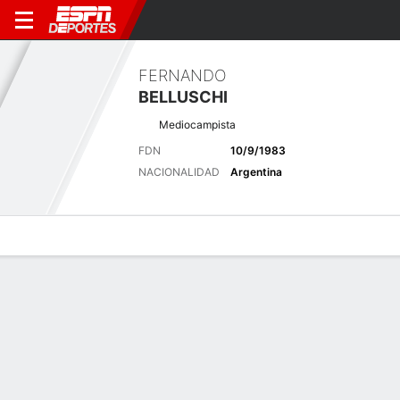
FERNANDO
BELLUSCHI
Mediocampista
FDN
10/9/1983
NACIONALIDAD
Argentina
Perfil de Jugador
Bio
Noticias
Partidos
Estadísticas
Últimas noticias
Ver Todo