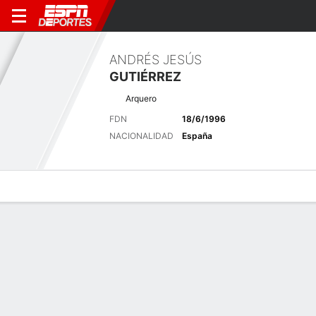
ANDRÉS JESÚS
GUTIÉRREZ
Arquero
FDN
18/6/1996
NACIONALIDAD
España
Perfil de Jugador
Bio
Noticias
Partidos
Estadísticas
Últimas noticias
Ver Todo