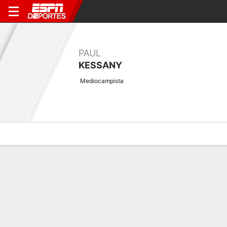
PAUL
KESSANY
Mediocampista
Perfil de Jugador
Bio
Noticias
Partidos
Estadísticas
Últimas noticias
Ver Todo