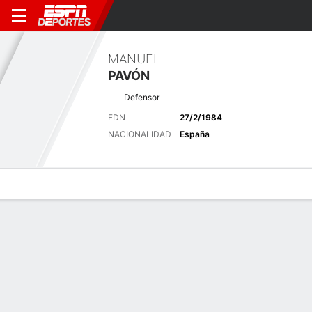
MANUEL
PAVÓN
Defensor
FDN
27/2/1984
NACIONALIDAD
España
Perfil de Jugador
Bio
Noticias
Partidos
Estadísticas
Últimas noticias
Ver Todo