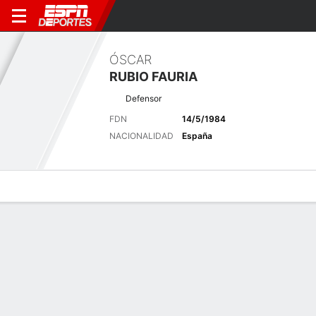
ÓSCAR
RUBIO FAURIA
Defensor
FDN
14/5/1984
NACIONALIDAD
España
Perfil de Jugador
Bio
Noticias
Partidos
Estadísticas
Últimas noticias
Ver Todo