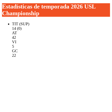
Estadísticas de temporada 2026 USL
Championship
TIT (SUP)
14 (0)
AT
42
VI
5
GC
22
Perfil de Jugador
Bio
Noticias
Partidos
Estadísticas
Próximo partido
2026 USL Championship, Temporada regular
ESPN+