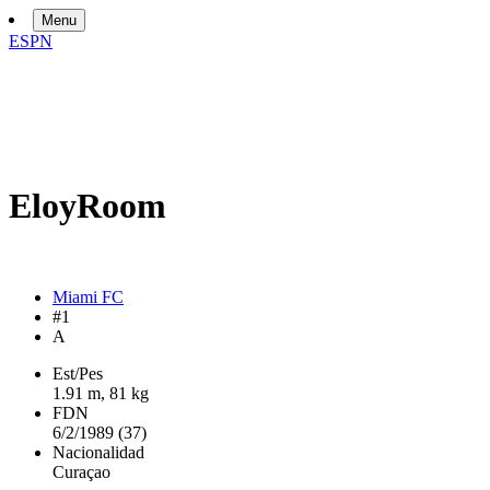
Menu
ESPN
Eloy
Room
Miami FC
#1
A
Est/Pes
1.91 m, 81 kg
FDN
6/2/1989 (37)
Nacionalidad
Curaçao