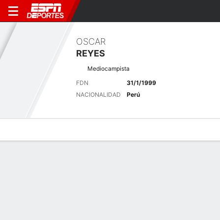
OSCAR
REYES
Mediocampista
FDN
31/1/1999
NACIONALIDAD
Perú
Perfil de Jugador
Bio
Noticias
Partidos
Estadísticas
Últimas noticias
Ver Todo