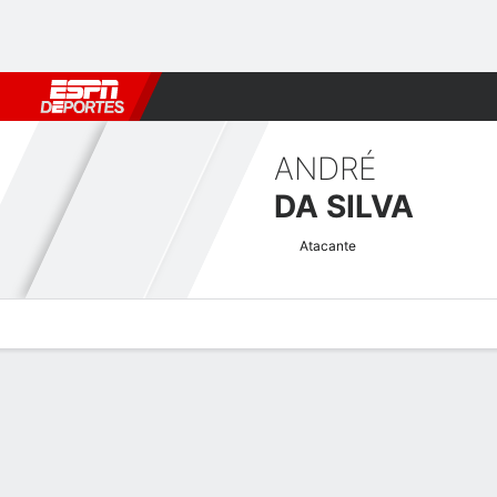
Fútbol
MLB
F. Americano
Básquetbol
WNBA
F1
Boxe
ANDRÉ
DA SILVA
Atacante
Perfil de Jugador
Bio
Noticias
Partidos
Estadísticas