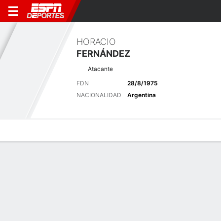
HORACIO
FERNÁNDEZ
Atacante
FDN
28/8/1975
NACIONALIDAD
Argentina
Perfil de Jugador
Bio
Noticias
Partidos
Estadísticas
Últimas noticias
Ver Todo