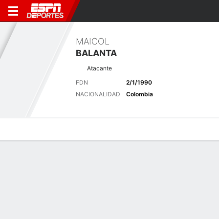
MAICOL
BALANTA
Atacante
FDN
2/1/1990
NACIONALIDAD
Colombia
Perfil de Jugador
Bio
Noticias
Partidos
Estadísticas
Últimas noticias
Ver Todo