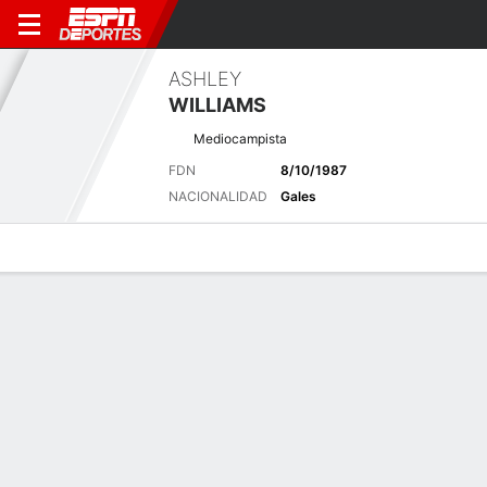
ASHLEY
WILLIAMS
Mediocampista
FDN
8/10/1987
NACIONALIDAD
Gales
Perfil de Jugador
Bio
Noticias
Partidos
Estadísticas
Resumen
Sin información disponible