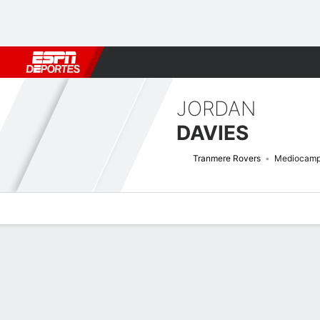
Fútbol
MLB
F. Americano
Básquetbol
WNBA
F1
Boxe
JORDAN
DAVIES
Tranmere Rovers
Mediocamp
Perfil de Jugador
Bio
Noticias
Partidos
Estadísticas