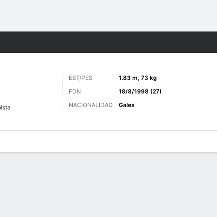
o
Más Deportes
EST/PES
1.83 m, 73 kg
FDN
18/8/1998 (27)
NACIONALIDAD
Gales
ista