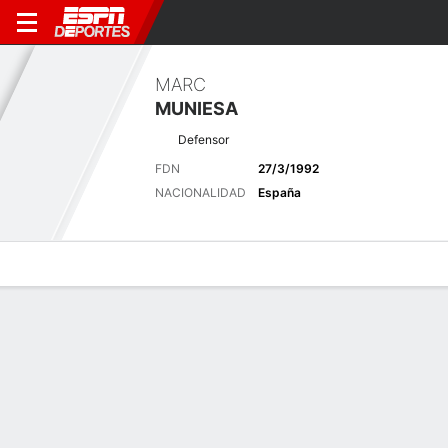
MARC
MUNIESA
Defensor
FDN
27/3/1992
NACIONALIDAD
España
Perfil de Jugador
Bio
Noticias
Partidos
Estadísticas
Últimas noticias
Ver Todo