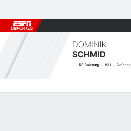
Fútbol
MLB
F. Americano
Básquetbol
WNBA
F1
Boxe
DOMINIK
SCHMID
RB Salzburg
#31
Defenso
Perfil de Jugador
Bio
Noticias
Partidos
Estadísticas