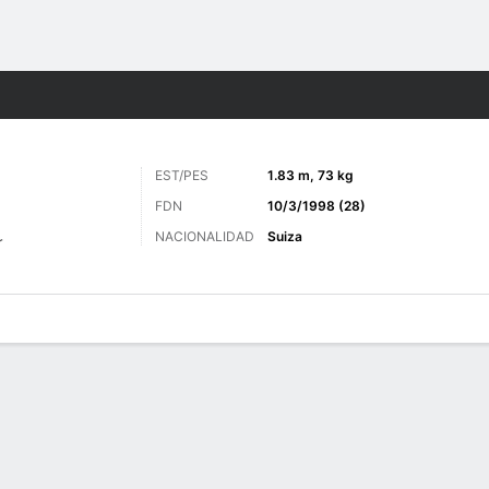
o
Más Deportes
EST/PES
1.83 m, 73 kg
FDN
10/3/1998 (28)
NACIONALIDAD
Suiza
r