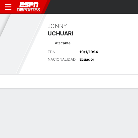
JONNY
UCHUARI
Atacante
FDN
19/1/1994
NACIONALIDAD
Ecuador
Perfil de Jugador
Bio
Noticias
Partidos
Estadísticas
Últimas noticias
Ver Todo