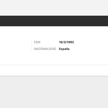
o
Más Deportes
FDN
16/3/1992
NACIONALIDAD
España