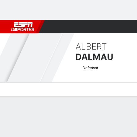
Fútbol
MLB
F. Americano
Básquetbol
WNBA
F1
Boxe
ALBERT
DALMAU
Defensor
Perfil de Jugador
Bio
Noticias
Partidos
Estadísticas