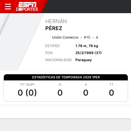
HERNÁN
PÉREZ
Unión Comercio
#10
A
EST/PES
1.78 m, 76 kg
FDN
25/2/1989 (37)
NACIONALIDAD
Paraguay
ESTADÍSTICAS DE TEMPORADA 2026 1PER
TIT (SUP)
G
A
TT
0 (0)
0
0
0
Perfil de Jugador
Bio
Noticias
Partidos
Estadísticas