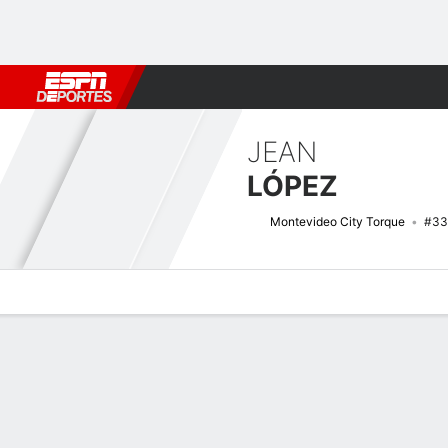
Fútbol
MLB
F. Americano
Básquetbol
WNBA
F1
Boxe
JEAN
LÓPEZ
Montevideo City Torque
#33
Perfil de Jugador
Bio
Noticias
Partidos
Estadísticas