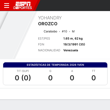
YOHANDRY
OROZCO
Carabobo
#10
M
EST/PES
1.65 m, 62 kg
FDN
19/3/1991 (35)
NACIONALIDAD
Venezuela
ESTADÍSTICAS DE TEMPORADA 2026 1VEN
TIT (SUP)
G
A
TT
0 (0)
0
0
0
Perfil de Jugador
Bio
Noticias
Partidos
Estadísticas