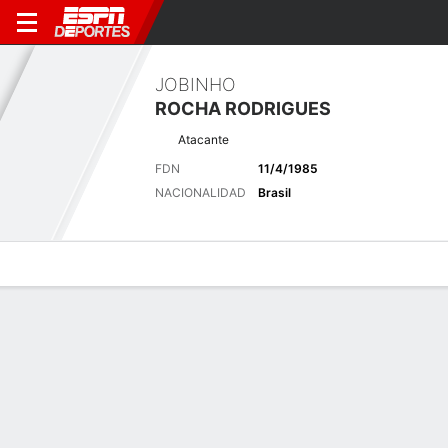
JOBINHO
ROCHA RODRIGUES
Atacante
FDN
11/4/1985
NACIONALIDAD
Brasil
Perfil de Jugador
Bio
Noticias
Partidos
Estadísticas
Últimas noticias
Ver Todo