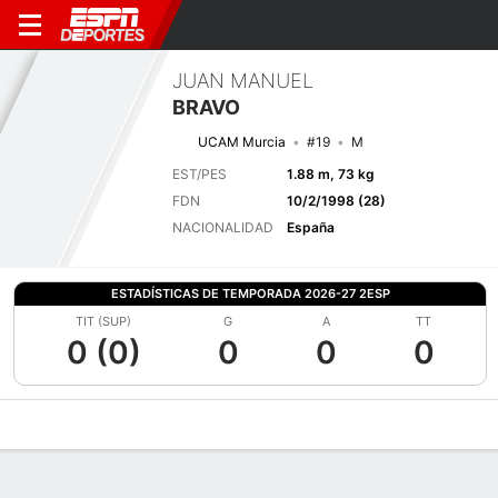
JUAN MANUEL
BRAVO
UCAM Murcia
#19
M
EST/PES
1.88 m, 73 kg
FDN
10/2/1998 (28)
NACIONALIDAD
España
ESTADÍSTICAS DE TEMPORADA 2026-27 2ESP
TIT (SUP)
G
A
TT
0 (0)
0
0
0
Perfil de Jugador
Bio
Noticias
Partidos
Estadísticas