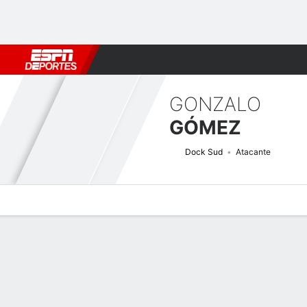
Fútbol
MLB
F. Americano
Básquetbol
WNBA
F1
Boxe
GONZALO
GÓMEZ
Dock Sud
Atacante
Perfil de Jugador
Bio
Noticias
Partidos
Estadísticas