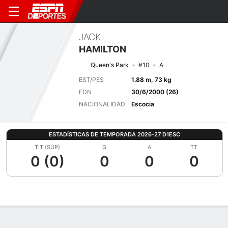
JACK
HAMILTON
Queen's Park
#10
A
EST/PES
1.88 m, 73 kg
FDN
30/6/2000 (26)
NACIONALIDAD
Escocia
ESTADÍSTICAS DE TEMPORADA 2026-27 D1ESC
TIT (SUP)
G
A
TT
0 (0)
0
0
0
Perfil de Jugador
Bio
Noticias
Partidos
Estadísticas