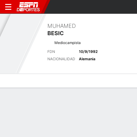
MUHAMED
BESIC
Mediocampista
FDN
10/9/1992
NACIONALIDAD
Alemania
Perfil de Jugador
Bio
Noticias
Partidos
Estadísticas
Últimas noticias
Ver Todo