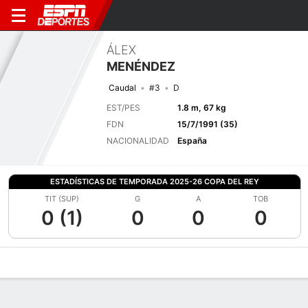
ÁLEX
MENÉNDEZ
Caudal
#3
D
EST/PES
1.8 m, 67 kg
FDN
15/7/1991 (35)
NACIONALIDAD
España
ESTADÍSTICAS DE TEMPORADA 2025-26 COPA DEL REY
TIT (SUP)
G
A
TOB
0 (1)
0
0
0
Perfil de Jugador
Bio
Noticias
Partidos
Estadísticas