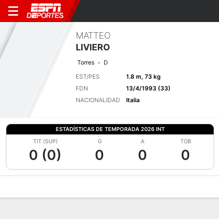
MATTEO
LIVIERO
Torres
D
EST/PES
1.8 m, 73 kg
FDN
13/4/1993 (33)
NACIONALIDAD
Italia
ESTADÍSTICAS DE TEMPORADA 2026 INT
TIT (SUP)
G
A
TOB
0 (0)
0
0
0
Perfil de Jugador
Bio
Noticias
Partidos
Estadísticas