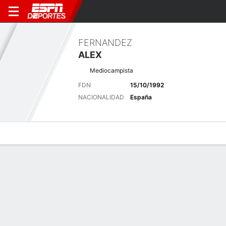
FERNANDEZ
ALEX
Mediocampista
FDN
15/10/1992
NACIONALIDAD
España
Perfil de Jugador
Bio
Noticias
Partidos
Estadísticas
Últimas noticias
Ver Todo